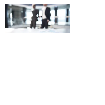
Publications
récentes
Paquette, V., Trépanier, S. G., &
Ménard, J. (2025). Off-work work-
related rumination and psychological
detachment: the predictive role of
workload and need frustration.
Motivation and Emotion, 49(3), 312-
326.
Ménard, J., Pratte, K., Flaxman, P.